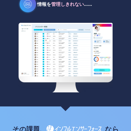
情報を
管理しきれない
……
その課題、
なら